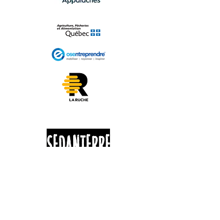
625 ROUTE 263
St-Jacques-Le-Majeur de Wolfestown
G0N 1E2