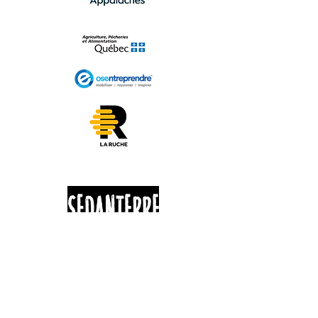
625 ROUTE 263
St-Jacques-Le-Majeur de Wolfestown
G0N 1E2