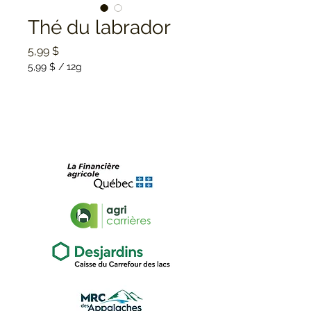
Thé du labrador
Prix
5,99 $
5,99 $
/
12g
5,99 $
pour
12
Grammes