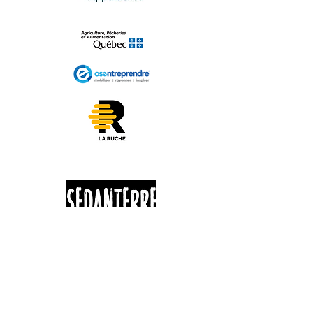
625 ROUTE 263
St-Jacques-Le-Majeur de Wolfestown
G0N 1E2