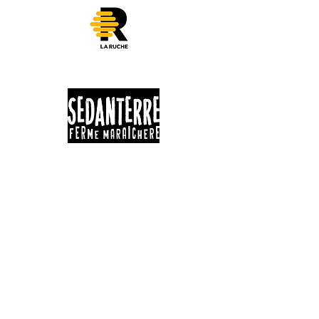
625 ROUTE 263
St-Jacques-Le-Majeur de Wolfestown
G0N 1E2
HEURES D'OUVERTURE - KIOSQUE
Lundi | 8h-20h
Mardi | 8h-20h
Mercredi | 8h-20h
Jeudi | 8h-20h
Vendredi | 8h-20h
Samedi | 8h-20h