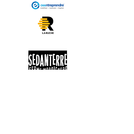
625 ROUTE 263
St-Jacques-Le-Majeur de Wolfestown
G0N 1E2
HEURES D'OUVERTURE - KIOSQUE
Lundi | 8h-20h
Mardi | 8h-20h
Mercredi | 8h-20h