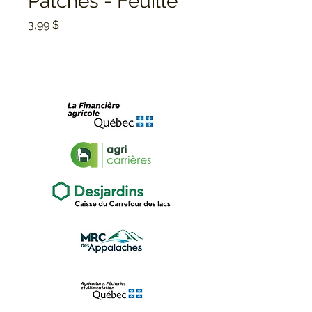
Patches - Feuille
Prix
3,99 $