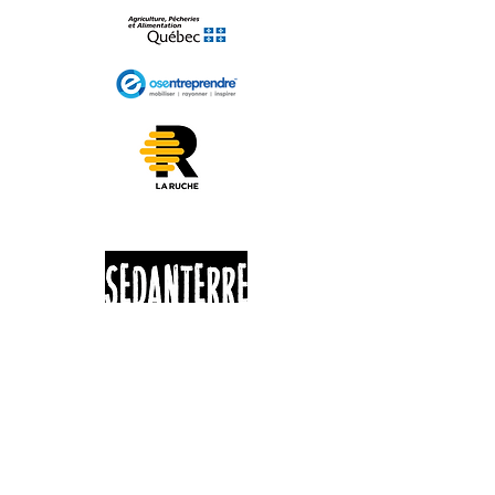
625 ROUTE 263
St-Jacques-Le-Majeur de Wolfestown
G0N 1E2
HEURES D'OUVERTURE - KIOSQUE