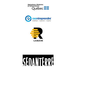
625 ROUTE 263
St-Jacques-Le-Majeur de Wolfestown
G0N 1E2
HEURES D'OUVERTURE - KIOSQUE