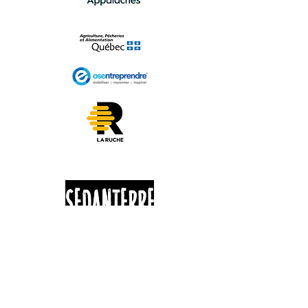
625 ROUTE 263
St-Jacques-Le-Majeur de Wolfestown
G0N 1E2